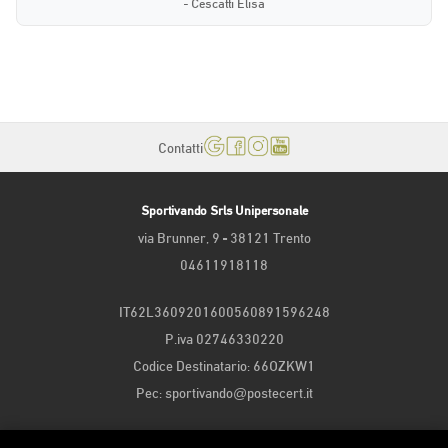
- Cescatti Elisa
Contatti
Sportivando Srls Unipersonale
via Brunner, 9 - 38121 Trento
04611918118
IT62L3609201600560891596248
P.iva 02746330220
Codice Destinatario: 66OZKW1
Pec: sportivando@postecert.it
Iscritta alla Camera di Commercio di Trento | matricola n. 246917 del