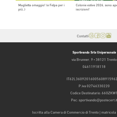
Maglietta omaggio! (e Felpa per i
Colonie estive 2026, sono ape
più..)
iscrizioni!
Contatti
Sportivando Srls Unipersonale
via Brunner, 9 - 38121 Trento
04611918118
IT62L3609201600560891596
P.iva 02746330220
Codice Destinatario: 66OZKW
Pec: sportivando@postecert.i
Iscritta alla Camera di Commercio di Trento | matricol