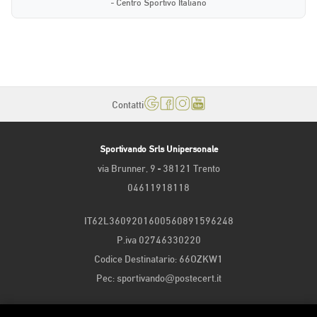
- Centro Sportivo Italiano
Contatti
Sportivando Srls Unipersonale
via Brunner, 9 - 38121 Trento
04611918118
IT62L3609201600560891596248
P.iva 02746330220
Codice Destinatario: 66OZKW1
Pec: sportivando@postecert.it
Iscritta alla Camera di Commercio di Trento | matricola n. 246917 del